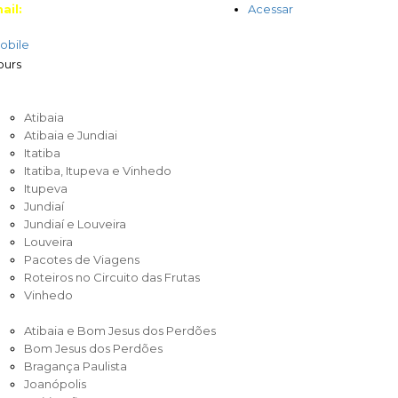
ail:
Acessar
obile
IRCUITO DAS FRUTAS
Atibaia
Atibaia e Jundiai
Itatiba
Itatiba, Itupeva e Vinhedo
Itupeva
Jundiaí
Jundiaí e Louveira
Louveira
Pacotes de Viagens
Roteiros no Circuito das Frutas
Vinhedo
IRCUITO ENTRE SERRAS E ÁGUAS
Atibaia e Bom Jesus dos Perdões
Bom Jesus dos Perdões
Bragança Paulista
Joanópolis