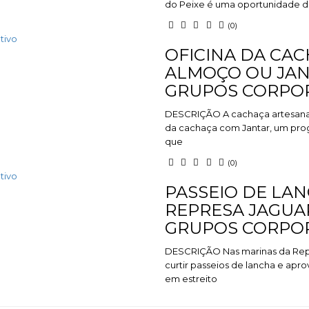
do Peixe é uma oportunidade d
(0)
tivo
OFICINA DA CA
ALMOÇO OU JAN
GRUPOS CORPO
DESCRIÇÃO A cachaça artesanal 
da cachaça com Jantar, um prog
que
(0)
tivo
PASSEIO DE LA
REPRESA JAGUA
GRUPOS CORPO
DESCRIÇÃO Nas marinas da Rep
curtir passeios de lancha e apro
em estreito