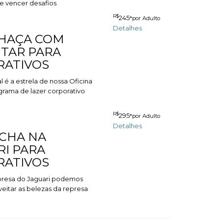
e vencer desafios
R$
245
*por Adulto
Detalhes
CHAÇA COM
TAR PARA
RATIVOS
é a estrela de nossa Oficina
rama de lazer corporativo
R$
295
*por Adulto
Detalhes
NCHA NA
RI PARA
RATIVOS
resa do Jaguari podemos
veitar as belezas da represa