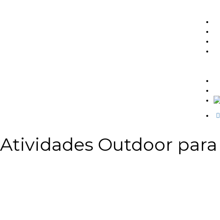
S
C
E
T
M
C
Atividades Outdoor para