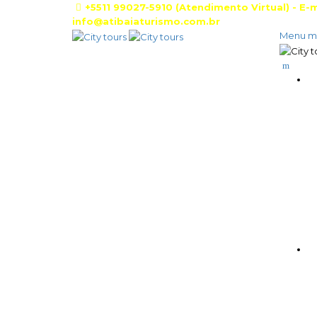
+5511 99027-5910 (Atendimento Virtual) - E-m
info@atibaiaturismo.com.br
Menu m
C
C