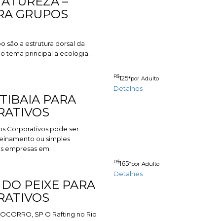
NATUREZA –
RA GRUPOS
são a estrutura dorsal da
 tema principal a ecologia.
R$
125
*por Adulto
Detalhes
TIBAIA PARA
RATIVOS
s Corporativos pode ser
reinamento ou simples
os empresas em
R$
165
*por Adulto
Detalhes
 DO PEIXE PARA
RATIVOS
OCORRO, SP O Rafting no Rio