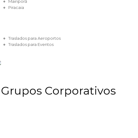
Mairiporã
Piracaia
AÍDAS DE SÃO PAULO
ORPORATIVO
XCURSÕES
RASLADOS
Traslados para Aeroportos
Traslados para Eventos
EUS PEDIDOS/RESERVAS
ONTATO
 Grupos Corporativos