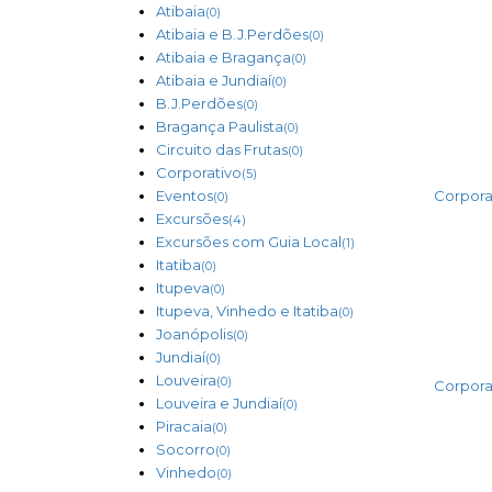
Atibaia
(0)
Atibaia e B.J.Perdões
(0)
Atibaia e Bragança
(0)
Atibaia e Jundiaí
(0)
B.J.Perdões
(0)
Bragança Paulista
(0)
Circuito das Frutas
(0)
Corporativo
(5)
Eventos
Corpora
(0)
Excursões
(4)
Excursões com Guia Local
(1)
Itatiba
(0)
Itupeva
(0)
Itupeva, Vinhedo e Itatiba
(0)
Joanópolis
(0)
Jundiaí
(0)
Louveira
(0)
Corpora
Louveira e Jundiaí
(0)
Piracaia
(0)
Socorro
(0)
Vinhedo
(0)