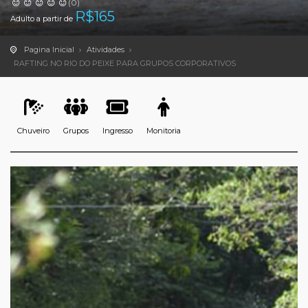
(0)
R$
165
Adulto a partir de
Pagina Inicial
Atividades
RAFTING NO RIO DO PEIXE PARA GRUPOS CORPORATIVOS
Chuveiro
Grupos
Ingresso
Monitoria