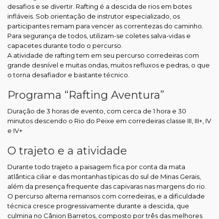
desafios e se divertir. Rafting é a descida de rios em botes
infláveis. Sob orientação de instrutor especializado, os
participantes remam para vencer as correntezas do caminho.
Para segurança de todos, utilizam-se coletes salva-vidas e
capacetes durante todo o percurso.
A atividade de rafting tem em seu percurso corredeiras com
grande desnível e muitas ondas, muitos refluxos e pedras, o que
o torna desafiador e bastante técnico.
Programa “Rafting Aventura”
Duração de 3 horas de evento, com cerca de 1 hora e 30
minutos descendo o Rio do Peixe em corredeiras classe III, III+, IV
e IV+
O trajeto e a atividade
Durante todo trajeto a paisagem fica por conta da mata
atlântica ciliar e das montanhas típicas do sul de Minas Gerais,
além da presença frequente das capivaras nas margens do rio.
O percurso alterna remansos com corredeiras, e a dificuldade
técnica cresce progressivamente durante a descida, que
culmina no Cânion Barretos, composto por três das melhores