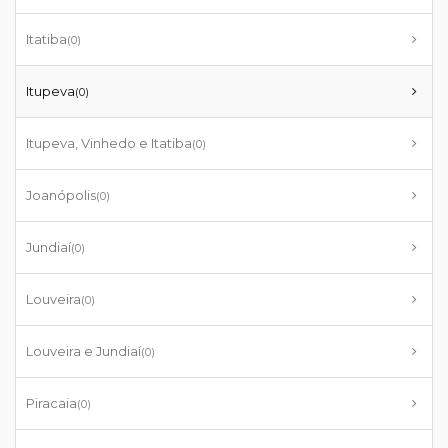
Itatiba
(0)
Itupeva
(0)
Itupeva, Vinhedo e Itatiba
(0)
Joanópolis
(0)
Jundiaí
(0)
Louveira
(0)
Louveira e Jundiaí
(0)
Piracaia
(0)