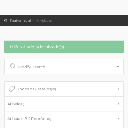
Pagina Inicial
Atividades
0 Resultado(s) localizado(s)
Modify Search
Todos os Passeios
(10)
Atibaia
(0)
Atibaia e B.J.Perdões
(0)