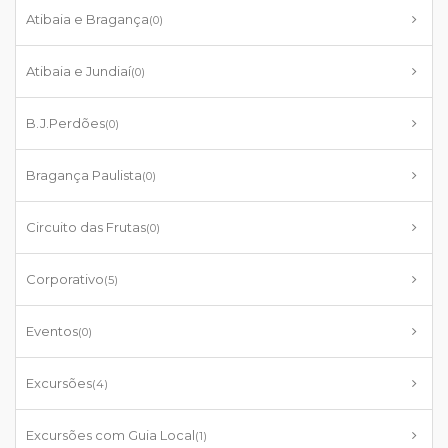
Atibaia e Bragança
(0)
Atibaia e Jundiaí
(0)
B.J.Perdões
(0)
Bragança Paulista
(0)
Circuito das Frutas
(0)
Corporativo
(5)
Eventos
(0)
Excursões
(4)
Excursões com Guia Local
(1)