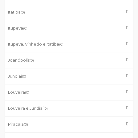
Itatiba
(0)
Itupeva
(0)
Itupeva, Vinhedo e Itatiba
(0)
Joanópolis
(0)
Jundiaí
(0)
Louveira
(0)
Louveira e Jundiaí
(0)
Piracaia
(0)