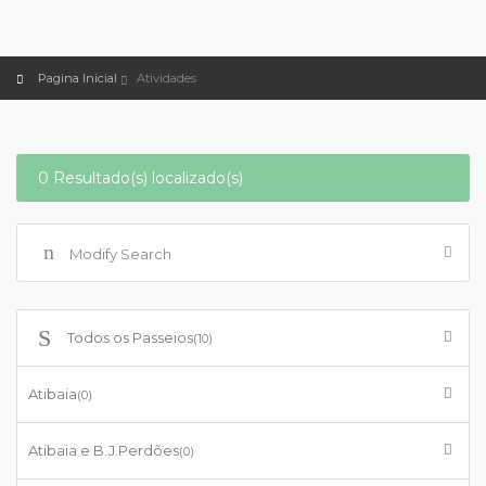
Pagina Inicial
Atividades
0 Resultado(s) localizado(s)
Modify Search
Todos os Passeios
(10)
Atibaia
(0)
Atibaia e B.J.Perdões
(0)