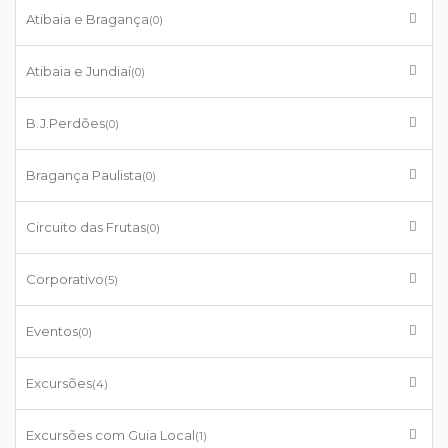
Atibaia e Bragança
(0)
Atibaia e Jundiaí
(0)
B.J.Perdões
(0)
Bragança Paulista
(0)
Circuito das Frutas
(0)
Corporativo
(5)
Eventos
(0)
Excursões
(4)
Excursões com Guia Local
(1)