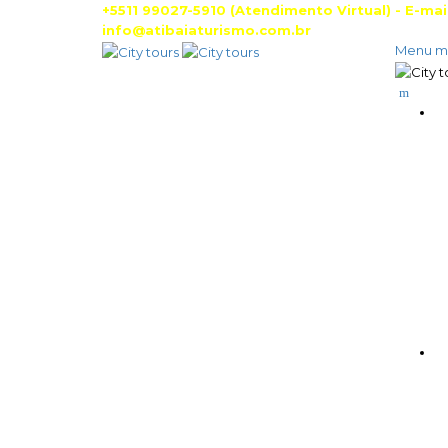
+5511 99027-5910 (Atendimento Virtual) - E-mail
info@atibaiaturismo.com.br
Menu m
C
C