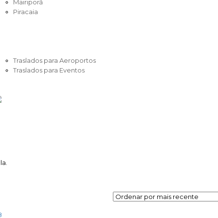
Mairiporã
Piracaia
AÍDAS DE SÃO PAULO
ORPORATIVO
XCURSÕES
RASLADOS
Traslados para Aeroportos
Traslados para Eventos
EUS PEDIDOS/RESERVAS
ONTATO
la.