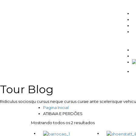
S
C
E
T
M
C
Tour Blog
Ridiculus sociosqu cursus neque cursus curae ante scelerisque vehicu
Pagina Inicial
ATIBAIA E PERDÕES
Mostrando todos os 2 resultados