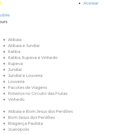
:
Acessar
obile
IRCUITO DAS FRUTAS
Atibaia
Atibaia e Jundiai
Itatiba
Itatiba, Itupeva e Vinhedo
Itupeva
Jundiaí
Jundiaí e Louveira
Louveira
Pacotes de Viagens
Roteiros no Circuito das Frutas
Vinhedo
IRCUITO ENTRE SERRAS E ÁGUAS
Atibaia e Bom Jesus dos Perdões
Bom Jesus dos Perdões
Bragança Paulista
Joanópolis