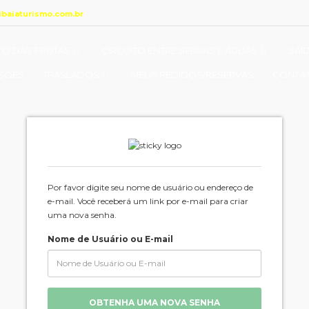
tibaiaturismo.com.br
TO DAS FRUTAS
CIRCUITO ENTRE SERRAS E ÁGUAS
SAÍ
SÕES
TRASLADOS
MEUS PEDIDOS/RESERVAS
CONTA
Por favor digite seu nome de usuário ou endereço de
e-mail. Você receberá um link por e-mail para criar
uma nova senha.
Nome de Usuário ou E-mail
OBTENHA UMA NOVA SENHA