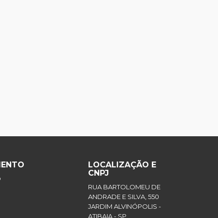
MENTO
LOCALIZAÇÃO E
CNPJ
O
RUA BARTOLOMEU DE
ANDRADE E SILVA, 550
JARDIM ALVINÓPOLIS -
ATIBAIA - SP