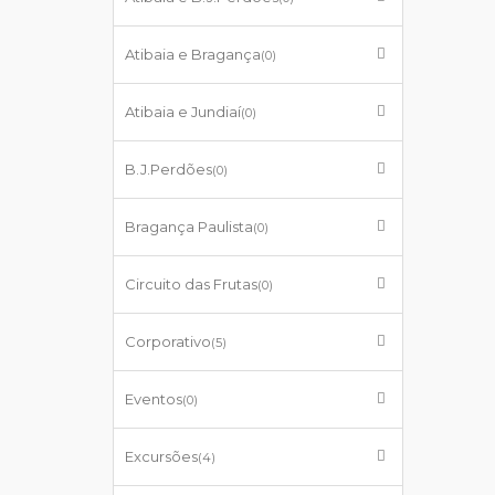
Atibaia e Bragança
(0)
Atibaia e Jundiaí
(0)
B.J.Perdões
(0)
Bragança Paulista
(0)
Circuito das Frutas
(0)
Corporativo
(5)
Eventos
(0)
Excursões
(4)