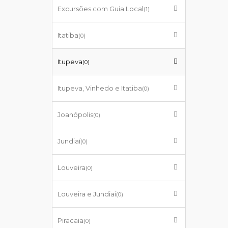
Excursões com Guia Local
(1)
Itatiba
(0)
Itupeva
(0)
Itupeva, Vinhedo e Itatiba
(0)
Joanópolis
(0)
Jundiaí
(0)
Louveira
(0)
Louveira e Jundiaí
(0)
Piracaia
(0)