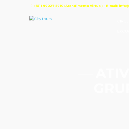
+5511 99027-5910 (Atendimento Virtual) - E-mail: info
CIRCU
EXCU
ATI
GRU