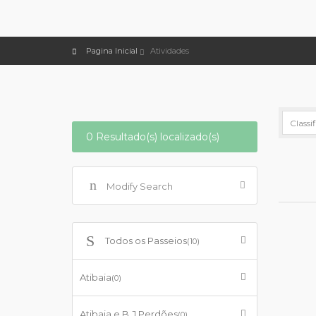
Pagina Inicial
Atividades
0 Resultado(s) localizado(s)
Modify Search
Todos os Passeios
(10)
Atibaia
(0)
Atibaia e B.J.Perdões
(0)