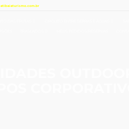
@atibaiaturismo.com.br
ITO DAS FRUTAS
CIRCUITO ENTRE SERRAS E ÁGUAS
SA
RSÕES
TRASLADOS
MEUS PEDIDOS/RESERVAS
CONT
VIDADES OUTDOO
POS CORPORATIV