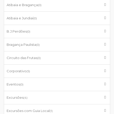
Atibaia e Bragança
(0)
Atibaia e Jundiaí
(0)
B.J.Perdões
(0)
Bragança Paulista
(0)
Circuito das Frutas
(0)
Corporativo
(5)
Eventos
(0)
Excursões
(4)
Excursões com Guia Local
(1)