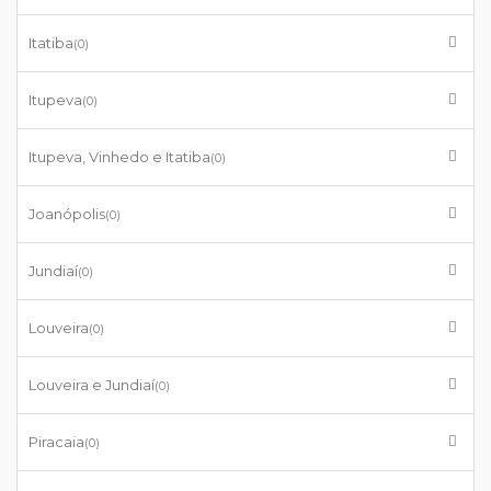
Itatiba
(0)
Itupeva
(0)
Itupeva, Vinhedo e Itatiba
(0)
Joanópolis
(0)
Jundiaí
(0)
Louveira
(0)
Louveira e Jundiaí
(0)
Piracaia
(0)