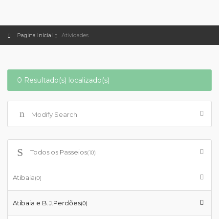
Pagina Inicial
Atividades
0 Resultado(s) localizado(s)
Modify Search
Todos os Passeios
(10)
Atibaia
(0)
Atibaia e B.J.Perdões
(0)