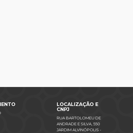
MENTO
LOCALIZAÇÃO E
CNPJ
O
RUA BARTOLOMEU DE
ANDRADE E SILVA, 550
JARDIM ALVINÓPOLIS -