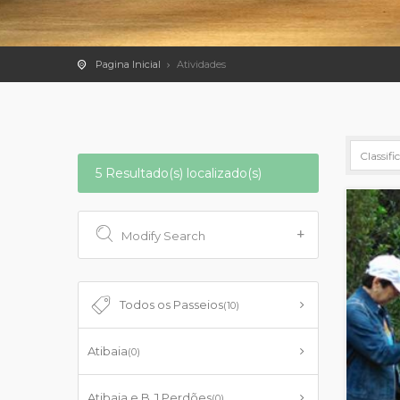
Pagina Inicial
Atividades
5 Resultado(s) localizado(s)
Modify Search
Todos os Passeios
(10)
Atibaia
(0)
Atibaia e B.J.Perdões
(0)