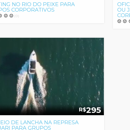
ING NO RIO DO PEIXE PARA
OFI
POS CORPORATIVOS
OU 
COR
(0)
295
R$
EIO DE LANCHA NA REPRESA
UARI PARA GRUPOS