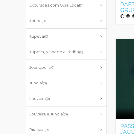
RAFT
Excursões com Guia Local
(1)
GRU
Itatiba
(0)
Itupeva
(0)
Itupeva, Vinhedo e Itatiba
(0)
Joanópolis
(0)
Jundiaí
(0)
Louveira
(0)
Louveira e Jundiaí
(0)
PASS
Piracaia
(0)
JAG