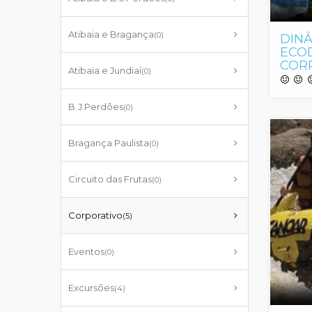
Atibaia e Bragança
(0)
DINÂ
ECO
COR
Atibaia e Jundiaí
(0)
B.J.Perdões
(0)
Bragança Paulista
(0)
Circuito das Frutas
(0)
Corporativo
(5)
Eventos
(0)
Excursões
(4)