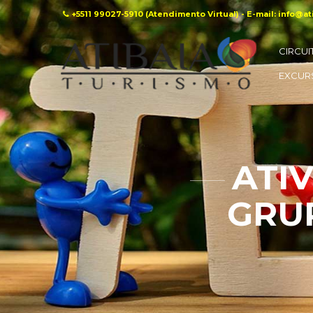
+5511 99027-5910 (Atendimento Virtual) - E-mail: info@a
CIRCUI
EXCUR
ATI
GRU