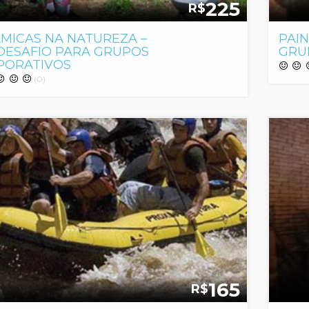
225
R$
MICAS NA NATUREZA –
PAIN
DESAFIO PARA GRUPOS
GRU
PORATIVOS
(0)
165
R$