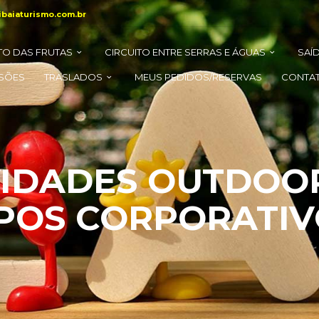
tibaiaturismo.com.br
TO DAS FRUTAS
CIRCUITO ENTRE SERRAS E ÁGUAS
SAÍ
SÕES
TRASLADOS
MEUS PEDIDOS/RESERVAS
CONTA
VIDADES OUTDOO
POS CORPORATIV