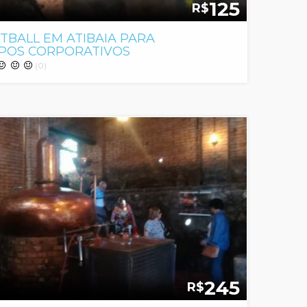
125
R$
TBALL EM ATIBAIA PARA
POS CORPORATIVOS
(0)
245
R$