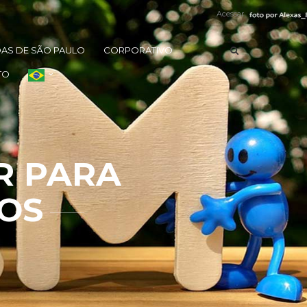
Acessar
DAS DE SÃO PAULO
CORPORATIVO
TO
R PARA
OS