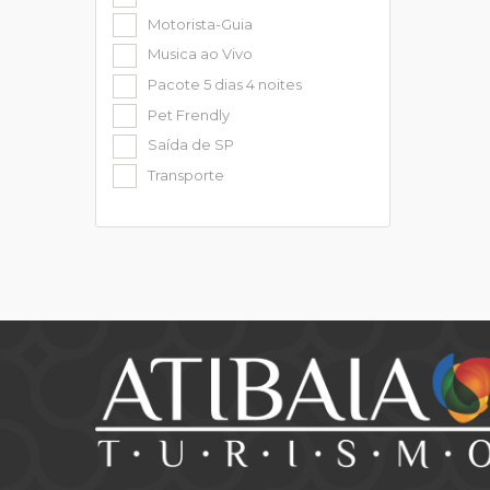
Motorista-Guia
Musica ao Vivo
Pacote 5 dias 4 noites
Pet Frendly
Saída de SP
Transporte