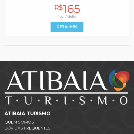
165
R$
*por Adulto
DETALHES
ATIBAIA TURISMO
QUEM SOMOS
DÚVIDAS FREQUENTES