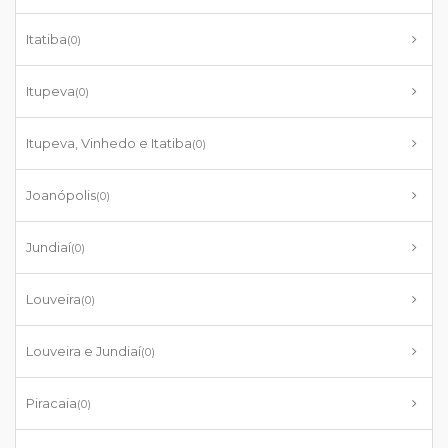
Itatiba
(0)
Itupeva
(0)
Itupeva, Vinhedo e Itatiba
(0)
Joanópolis
(0)
Jundiaí
(0)
Louveira
(0)
Louveira e Jundiaí
(0)
Piracaia
(0)