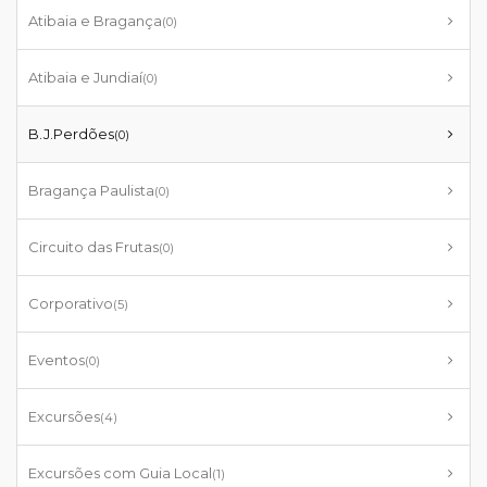
Atibaia e Bragança
(0)
Atibaia e Jundiaí
(0)
B.J.Perdões
(0)
Bragança Paulista
(0)
Circuito das Frutas
(0)
Corporativo
(5)
Eventos
(0)
Excursões
(4)
Excursões com Guia Local
(1)