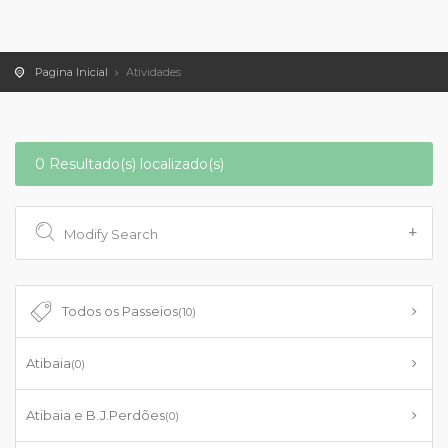
Pagina Inicial
Atividades
0 Resultado(s) localizado(s)
Modify Search
Todos os Passeios
(10)
Atibaia
(0)
Atibaia e B.J.Perdões
(0)